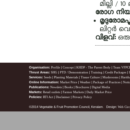
മില്ലി / 1
രോഗ നിയന്
മൃദുരോമപൂ
ലിറ്റര്‍ 
വിളവ്:
ഒരു
Organisation:
Profile
|
Concept
|
KHDP - The Parent Body
|
Team VFPC
Thrust Areas:
SHG
|
PTD / Demonstration
|
Training
|
Credit Packages
|
Services:
Seeds
|
Planting Materials
|
Tissue Culture
|
Mushrooms
|
Harith
Online Information:
Market Price
|
Weather
|
Package of Practices
|
Noti
Publications:
Newslets
|
Books
|
Brochures
|
Digital Media
Markets:
Retail outlets
|
Farmer Markets
|
Daily Market Price
Policies:
RTI Act
|
Disclaimer
|
Privacy Policy
©2014 Vegetable & Fruit Promotion Council, Keralam. Design:
Web Circ