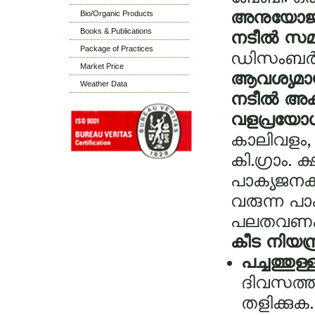
Bio/Organic Products
അനുയോജ്യ
Books & Publications
നടീല്‍ സമ
Package of Practices
ഡിസംബര്‍, 
Market Price
ആവശ്യമായ 
Weather Data
നടീല്‍ അ
വളപ്രയോഗ
കാലിവളം, 7
കി.ഗ്രാം.
പാക്യജനകം
വരുന്ന പാക
പലതവണകളായ
കീട നിയന്
പച്ചത്തുള
ദിവസത്തി
തളിക്കുക.