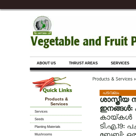
ABOUT US
THRUST AREAS
SERVICES
Products & Services 
പടവലം
ശാസ്ത്രീയ 
Products &
Services
ഇനങ്ങള്‍:
Services
കായ്‌കള്‍
Seeds
ടി.എ.19: 
Planting Materials
ബേബി: ഒരട
Mushrooms