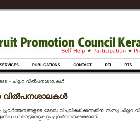
SERVICES
PUBLICATIONS
CONTACT
RTI
RTS
Areas - ചില്ലറ വിൽപനശാലകൾ
്ലറ വിൽപനശാലകൾ
്രവർത്തനങ്ങളുടെ മേഖല വിപുലീകരിക്കുന്നതിന് സസ്യ ചില്ലറ 
രാൻഡഡ് ഔട്ട്‌ലെറ്റുകളും പ്രവർത്തനക്ഷമമാണ്.