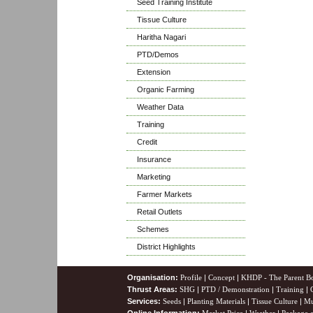
Seed Training Institute
Tissue Culture
Haritha Nagari
PTD/Demos
Extension
Organic Farming
Weather Data
Training
Credit
Insurance
Marketing
Farmer Markets
Retail Outlets
Schemes
District Highlights
Organisation:
Profile
|
Concept
|
KHDP - The Parent B
Thrust Areas:
SHG
|
PTD / Demonstration
|
Training
|
Services:
Seeds
|
Planting Materials
|
Tissue Culture
|
Mu