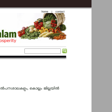
home
contact
|
വിൽപനശാലകളും, കൊല്ലം ജില്ലയിൽ