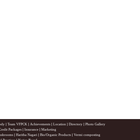
ody
|
Team VFPCK
|
Achievements
|
Location
|
Directory
|
Photo Gallery
Credit Packages
|
Insurance
|
Marketing
shrooms
|
Haritha Nagari
|
Bio/Organic Products
|
Vermi composting