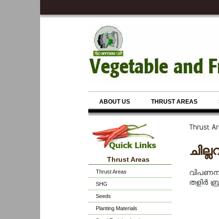
ABOUT US
THRUST AREAS
Thrust 
ചില
Thrust Areas
Thrust Areas
വിപണന പ
തളിർ ബ്
SHG
Seeds
Planting Materials