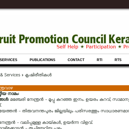
SERVICES
PUBLICATIONS
CONTACT
RTI
RTS
 & Services » കൃഷിരീതികള്‍
ത്രവാഴ
്രീയ നാമം:
ങള്‍:
മഞ്ചേരി നേന്ത്രന്‍ - മൂപ്പു കുറഞ്ഞ ഇനം. ഉയരം കുറവ്‌, സാമാന്യ
.
യേത്തന്‍ - തിരുവനന്തപുരം ജില്ലയിലും പരിസരത്തും സാധാരണമ
േന്ത്രന്‍ - വലിപ്പമുള്ള കായ്‌കള്‍, ഉയര്‍ന്ന വിളവ്‌.
ങാഴിക്കോടന്‍ - രുചിയേറിയ പഴം.