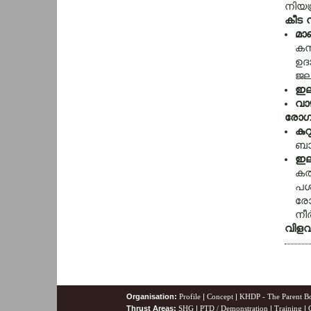
നിയന്
കീട ന
മാണ
കന്
ഉദാ
ജലസ
ഇലപ
വാഴ
രോഗ 
കുറ
ബാധ
ഇലപ
കത്
പശച
രോഗ
നീര
വിളവ്
Organisation:
Profile
|
Concept
|
KHDP - The Parent B
Thrust Areas:
SHG
|
PTD / Demonstration
|
Training
|