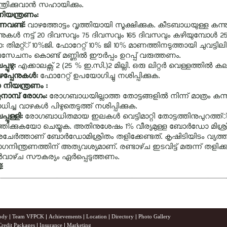
ത്രിക്കുവാന്‍ സഹായിക്കും.
ിയന്ത്രണം:
വണ്ട്‌:
വാഴത്തോട്ടം വൃത്തിയായി സൂക്ഷിക്കുക. കീടബാധയുള്ള കന്ന
നുകള്‍ നട്ട്‌ 20 ദിവസവും 75 ദിവസവും 165 ദിവസവും കഴിയുമ്പോള്‍ 25 
: തിമറ്റ്‌്‌ 10%ജി. ഫോറേറ്റ്‌ 10% ജി 10% മാണത്തിനടുത്തായി ചുവട്ടിലിട്
േചനം കൊണ്ട്‌ മണ്ണില്‍ ഈര്‍പ്പം ഉറപ്പ്‌ വരുത്തണം.
്പുഴു:
എക്കാലക്സ് 2 (25 % ഇ.സി.)2 മില്ലി. ഒരു ലിറ്റര്‍ വെള്ളത്തില്‍ കല
പ്പേനുകള്‍:
ഫോറേറ്റ്‌ ഉപയോഗിച്ചു നശിപ്പിക്കുക.
നിയന്ത്രണം :
ുനാമ്പ്‌ രോഗം:
രോഗബാധയില്ലാത്ത തോട്ടങ്ങളില്‍ നിന്ന്‌ മാത്രം കന
ിച്ച വാഴകള്‍ പിഴുതെടുത്ത്‌ നശിപ്പിക്കുക.
്പുള്ളി:
രോഗബാധിതമായ ഇലകള്‍ വെട്ടിമാറ്റി തോട്ടത്തിനുപുറത്ത്‌്‌
തിക്കുകയോ ചെയ്യുക. അതിനുശേഷം 1% വീര്യമുള്ള ബോര്‍ഡോ മിശ്രിതം
േര്‍ത്താണ്‌ ബോര്‍ഡോമിശ്രിതം തളിക്കേണ്ടത്‌. കൃഷിടിയിടം വ്യത്തി
നിന്ത്രണത്തിന്‌ അത്യവശ്യമാണ്‌. രണ്ടാഴ്‌ച ഇടവിട്ട്‌ മരുന്ന്‌ ത
്‍വാഴ്‌ച സൗകര്യം ഏര്‍പ്പെടുത്തണം.
:
ody
|
Team VFPCK
|
Achievements
|
Location
|
Directory
|
Photo Gallery
Credit Packages
|
Insurance
|
Marketing