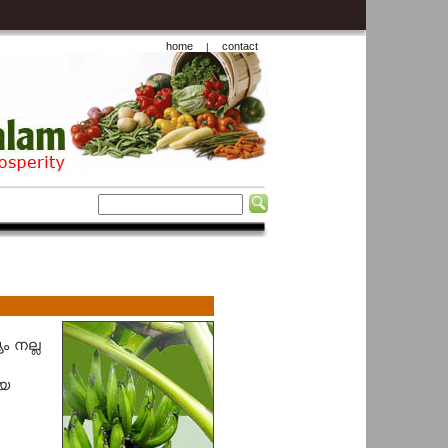
home
contact
|
ം നല്ല
ായ