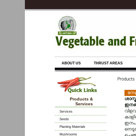
ABOUT US
THRUST AREAS
Products
നേന്
ശാസ്ത
Products &
Services
ഇനങ്
വിളവ്‌
Services
കാളി
Seeds
ഇനം.
Planting Materials
നെടുന
Mushrooms
ചെങ്