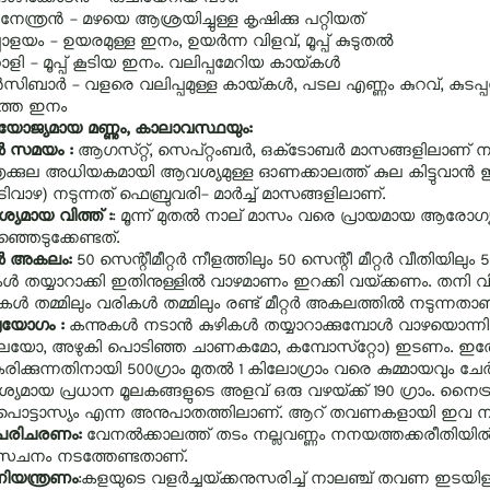
 നേന്ത്രന്‍ - മഴയെ ആശ്രയിച്ചുള്ള കൃഷിക്കു പറ്റിയത്‌
പ്പാളയം - ഉയരമുള്ള ഇനം, ഉയര്‍ന്ന വിളവ്‌, മൂപ്പ്‌ കുടുതല്‍
ോളി - മൂപ്പ്‌ കൂടിയ ഇനം. വലിപ്പമേറിയ കായ്‌കള്‍
സിബാര്‍ - വളരെ വലിപ്പമുള്ള കായ്‌കള്‍, പടല എണ്ണം കുറവ്‌, കുടപ്പന
ാത്ത ഇനം
ോജ്യമായ മണ്ണും, കാലാവസ്ഥയും:
്‍ സമയം :
ആഗസ്‌റ്റ്‌, സെപ്‌റ്റംബര്‍, ഒക്‌ടോബര്‍ മാസങ്ങളിലാണ്‌ 
്രക്കുല അധിയകമായി ആവശ്യമുള്ള ഓണക്കാലത്ത്‌ കുല കിട്ടുവാന്‍ 
വാഴ) നടുന്നത്‌ ഫെബ്രുവരി- മാര്‍ച്ച്‌ മാസങ്ങളിലാണ്‌.
യമായ വിത്ത് :
: മൂന്ന്‌ മുതല്‍ നാല്‌ മാസം വരെ പ്രായമായ ആരോഗ്യ
ഞെടുക്കേണ്ടത്‌.
്‍ അകലം:
50 സെന്റീമീറ്റര്‍ നീളത്തിലും 50 സെന്റീ മീറ്റര്‍ വീതിയിലും 
ള്‍ തയ്യാറാക്കി ഇതിനുള്ളില്‍ വാഴമാണം ഇറക്കി വയ്‌ക്കണം. തനി വ
ള്‍ തമ്മിലും വരികള്‍ തമ്മിലും രണ്ട്‌ മീറ്റര്‍ അകലത്തില്‍ നടുന്നതാണ
രയോഗം :
കന്നുകള്‍ നടാന്‍ കുഴികള്‍ തയ്യാറാക്കുമ്പോള്‍ വാഴയൊന
ചിലയോ, അഴുകി പൊടിഞ്ഞ ചാണകമോ, കമ്പോസ്‌റ്റോ) ഇടണം. ഇതോടൊപ
കരിക്കുന്നതിനായി 500ഗ്രാം മുതല്‍ 1 കിലോഗ്രാം വരെ കുമ്മായവും ചേര്‍ക
മായ പ്രധാന മൂലകങ്ങളുടെ അളവ്‌ ഒരു വഴയ്‌ക്ക്‌ 190 ഗ്രാം. നൈട്രജന്
ം പൊട്ടാസ്യം എന്ന അനുപാതത്തിലാണ്‌. ആറ്‌ തവണകളായി ഇവ 
പരിചരണം:
വേനല്‍ക്കാലത്ത്‌ തടം നല്ലവണ്ണം നനയത്തക്കരീതിയില്‍ 
ചനം നടത്തേണ്ടതാണ്‌.
ിയന്ത്രണം
:കളയുടെ വളര്‍ച്ചയ്‌ക്കനുസരിച്ച്‌ നാലഞ്ച്‌ തവണ ഇടയി