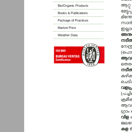
ആറ്റു
Bio/Organic Products
മേട്ടു
Books & Publications
മിന്ത
Package of Practices
സാന്‍
Market Price
ഇല്ല
അനുയ
Weather Data
നടീല
നേന്ത
(പൊടി
ആവശ്
തെരഞ്
നടീല
കുഴിക
ചെടിക
വളപ്
(പച്
ക്രമീ
ആവശ്യ
ഗ്രാ
വിള 
ജലസേ
കള ന