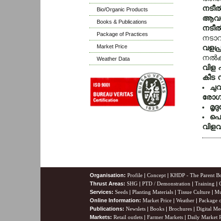
നടീല
Bio/Organic Products
ആവശ്
Books & Publications
നടീല
Package of Practices
നടാവു
Market Price
വളപ്
നല്‍ക
Weather Data
വിള 
കീട ന
ചുവ
രോഗ 
മൃദു
പൊ
വിളവ
Organisation:
Profile
|
Concept
|
KHDP - The Parent B
Thrust Areas:
SHG
|
PTD / Demonstration
|
Training
|
Services:
Seeds
|
Planting Materials
|
Tissue Culture
|
Mu
Online Information:
Market Price
|
Weather
|
Package o
Publications:
Newslets
|
Books
|
Brochures
|
Digital Me
Markets:
Retail outlets
|
Farmer Markets
|
Daily Market P