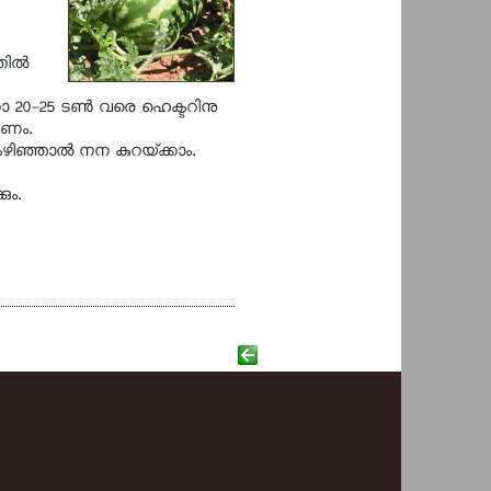
ില്‍
0-25 ടണ്‍ വരെ ഹെക്ടറിനു
കണം.
ിഞ്ഞാല്‍ നന കുറയ്‌ക്കാം.
ും.