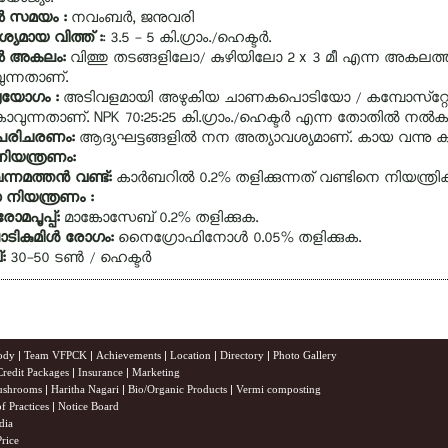
്‍ സമയം :
നവംബര്‍, ജനുവരി
യമായ വിത്ത് :
: 3.5 - 5 കി.ഗ്രാം./ഹെക്ടര്‍.
്‍ അകലം:
വിത്തു തടങ്ങളിലോ/ കുഴിയിലോ 2 x 3 മീ എന്ന അകലത്ത
ന്നതാണ്‌.
രയോഗം :
അടിവളമായി അഴുകിയ ചാണകപൊടിയോ / കമ്പോസ്‌റ്റോ 2
ാവുന്നതാണ്‌. NPK 70:25:25 കി.ഗ്രാം./ഹെക്ടര്‍ എന്ന തോതില്‍ നല്‍
പരിചരണം:
ആദ്യഘട്ടങ്ങളില്‍ നന അത്യാവശ്യമാണ്‌. കായ വന്നു കഴ
ിയന്ത്രണം:
ന്നമത്തന്‍ വണ്ട്‌:
കാര്‍ബറില്‍ 0.2% തളിക്കുന്നത്‌ വണ്ടിനെ നിയന്ത്രിക്ക
നിയന്ത്രണം :
രോമപൂപ്പ്‌:
മാങ്കോസേബ്‌ 0.2% തളിക്കുക.
ടികുമിള്‍ രോഗം:
നൈഗ്രോഫിനോള്‍ 0.05% തളിക്കുക.
്:
30-50 ടണ്‍ / ഹെക്ടര്‍
ody
|
Team VFPCK
|
Achievements
|
Location
|
Directory
|
Photo Gallery
Credit Packages
|
Insurance
|
Marketing
shrooms
|
Haritha Nagari
|
Bio/Organic Products
|
Vermi composting
f Practices
|
Notice Board
dia
rice