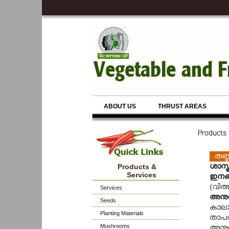
ABOUT US
THRUST AREAS
Products
തണ്ണ
ശാസ്ത
Products &
Services
ഇനങ്
(വിത്
Services
അനുയ
Seeds
കാലാ
Planting Materials
താപനി
Mushrooms
അനുയ