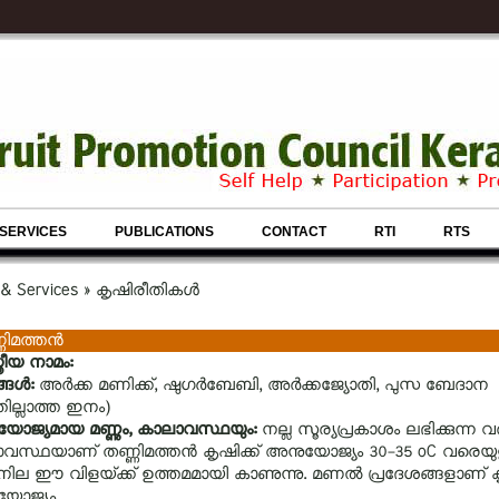
SERVICES
PUBLICATIONS
CONTACT
RTI
RTS
 & Services » കൃഷിരീതികള്‍
ിമത്തന്‍
്രീയ നാമം:
ങള്‍:
അര്‍ക്ക മണിക്ക്‌, ഷുഗര്‍ബേബി, അര്‍ക്കജ്യോതി, പുസ ബേദാന
തില്ലാത്ത ഇനം)
ോജ്യമായ മണ്ണും, കാലാവസ്ഥയും:
നല്ല സൂര്യപ്രകാശം ലഭിക്കുന്ന വ
വസ്ഥയാണ്‌ തണ്ണിമത്തന്‍ കൃഷിക്ക്‌ അനുയോജ്യം 30-35 oC വരെയു
ല ഈ വിളയ്‌ക്ക്‌ ഉത്തമമായി കാണുന്നു. മണല്‍ പ്രദേശങ്ങളാണ്‌ കൃഷ
ോജ്യം.