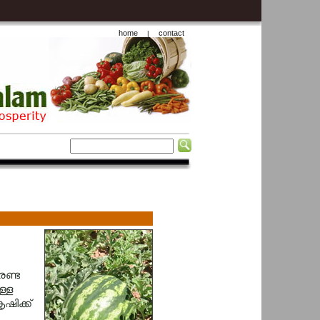
home
contact
|
രണ്ട
ള്ള
ിക്ക്‌