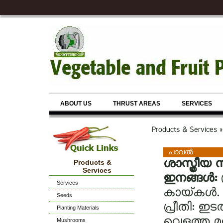
ABOUT US
THRUST AREAS
SERVICES
Products & Services 
പാവല്‍
ശാസ്ത്രീയ 
Products &
Services
ഇനങ്ങള്‍:
Services
കായ്‌‌കള്‍.
Seeds
പ്രീതി: ഇട
Planting Materials
വെളുത്ത മു
Mushrooms