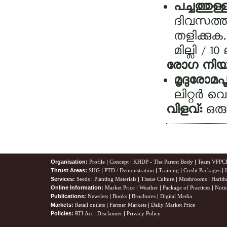
പച്ചത്തുള
ദിവസത്തി
തളിക്കുക.
മില്ലി / 1
രോഗ നിയന്
മൃദുരോമപൂ
ലിറ്റര്‍ 
വിളവ്:
ഒരു
Organisation:
Profile
|
Concept
|
KHDP - The Parent Body
|
Team VFPC
Thrust Areas:
SHG
|
PTD / Demonstration
|
Training
|
Credit Packages
|
Services:
Seeds
|
Planting Materials
|
Tissue Culture
|
Mushrooms
|
Harith
Online Information:
Market Price
|
Weather
|
Package of Practices
|
Noti
Publications:
Newslets
|
Books
|
Brochures
|
Digital Media
Markets:
Retail outlets
|
Farmer Markets
|
Daily Market Price
Policies:
RTI Act
|
Disclaimer
|
Privacy Policy