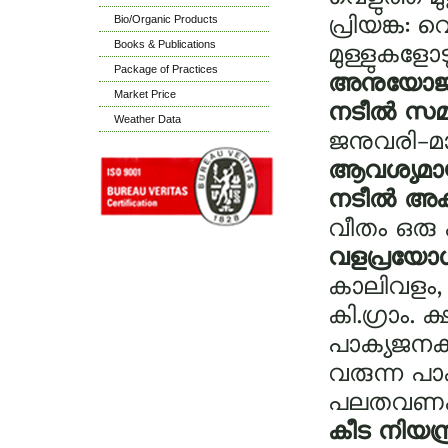
Bio/Organic Products
പ്രിയങ്ക: വ
Books & Publications
മുള്ളുകളോട
Package of Practices
അനുയോജ്യ
Market Price
നടീല്‍ സമ
Weather Data
ജനുവരി-മാര്‍
ആവശ്യമായ 
നടീല്‍ അ
വീതം ഒരു ക
വളപ്രയോഗ
കാലിവളം, 7
കി.ഗ്രാം.
പാക്യജനകം
വരുന്ന പാക
പലതവണകളായ
കീട നിയന്