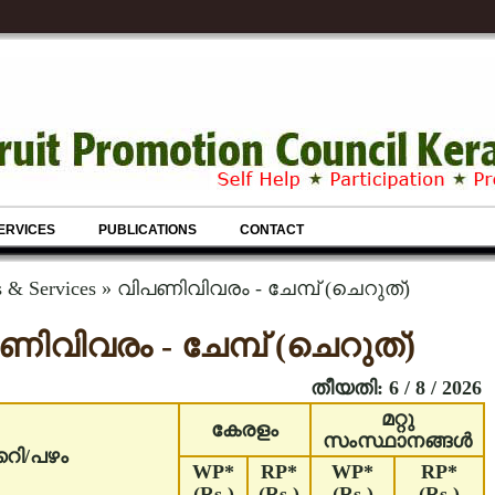
ERVICES
PUBLICATIONS
CONTACT
s & Services » വിപണിവിവരം - ചേമ്പ് (ചെറുത്)
ണിവിവരം - ചേമ്പ് (ചെറുത്)
തീയതി: 6 / 8 / 2026
മറ്റു
കേരളം
സംസ്ഥാനങ്ങള്‍
കറി/പഴം
WP*
RP*
WP*
RP*
(Rs.)
(Rs.)
(Rs.)
(Rs.)