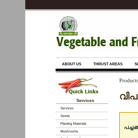
ABOUT US
THRUST AREAS
S
Product
വിപ
Services
Services
Seeds
Planting Materials
പച്ചക്
Mushrooms