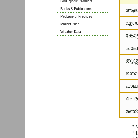
Bio/Organic Products
Books & Publications
ആലപ്
Package of Practices
എറണ
Market Price
Weather Data
കോട്
ചാല
തൃശ്ശൂ
തൊട
പാലക്
പെരുമ
മഞ്ച
* 
* 