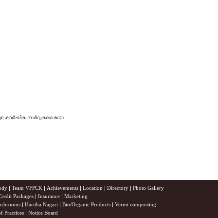
േരള കാര്‍ഷിക സര്‍വ്വകലാശാല
ody
|
Team VFPCK
|
Achievements
|
Location
|
Directory
|
Photo Gallery
Credit Packages
|
Insurance
|
Marketing
shrooms
|
Haritha Nagari
|
Bio/Organic Products
|
Vermi composting
f Practices
|
Notice Board