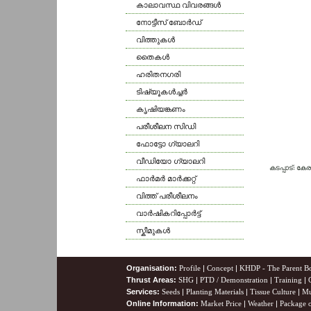
കാലാവസ്ഥ വിവരങ്ങള്‍
നോട്ടീസ് ബോര്‍ഡ്
വിത്തുകള്‍
തൈകള്‍
ഹരിതനഗരി
ടിഷ്യൂകള്‍ച്ചര്‍
കൃഷിയങ്കണം
പരീശീലന സിഡി
ഫോട്ടോ ഗ്യാലറി
വീഡിയോ ഗ്യാലറി
കടപ്പാട്: ക
ഫാര്‍മര്‍ മാര്‍ക്കറ്റ്
വിത്ത് പരീശീലനം
വാര്‍ഷികറിപ്പോര്‍ട്ട്
സ്കീമുകള്‍
Organisation:
Profile
|
Concept
|
KHDP - The Parent B
Thrust Areas:
SHG
|
PTD / Demonstration
|
Training
|
Services:
Seeds
|
Planting Materials
|
Tissue Culture
|
Mu
Online Information:
Market Price
|
Weather
|
Package o