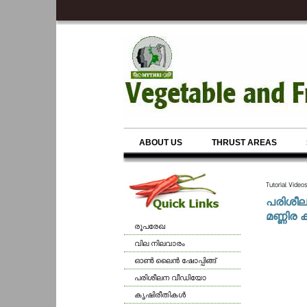
ABOUT US
THRUST AREAS
Tutorial Video
പരിശീ
മണ്ണിര ക
രൂപരേഖ
വില നിലവാരം
ഓണ്‍ ലൈന്‍ ഷോപ്പിങ്ങ്
പരിശീലന വീഡിയോ
കൃഷിരീതികള്‍