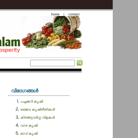
home
contact
|
വിഭാഗങ്ങള്‍
പച്ചക്കറി കൃഷി
ജൈവ കൃഷിരീതികള്‍
കിഴങ്ങുവർഗ്ഗ വിളകള്‍
വാഴ കൃഷി
മാവ് കൃഷി