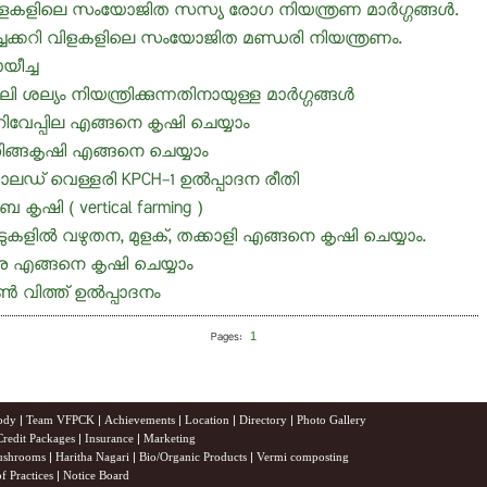
ളകളിലെ സംയോജിത സസ്യ രോഗ നിയന്ത്രണ മാർഗ്ഗങ്ങൾ.
്ചക്കറി വിളകളിലെ സംയോജിത മണ്ഡരി നിയന്ത്രണം.
യീച്ച
ി ശല്യം നിയന്ത്രിക്കുന്നതിനായുള്ള മാർഗ്ഗങ്ങൾ
ിവേപ്പില എങ്ങനെ കൃഷി ചെയ്യാം
രിങ്ങകൃഷി എങ്ങനെ ചെയ്യാം
ലഡ് വെള്ളരി KPCH-1 ഉല്‍പ്പാദന രീതി
ബ കൃഷി ( vertical farming )
ടുകളിൽ വഴുതന, മുളക്, തക്കാളി എങ്ങനെ കൃഷി ചെയ്യാം.
ര എങ്ങനെ കൃഷി ചെയ്യാം
ൺ വിത്ത് ഉൽപ്പാദനം
1
Pages:
ody
|
Team VFPCK
|
Achievements
|
Location
|
Directory
|
Photo Gallery
Credit Packages
|
Insurance
|
Marketing
shrooms
|
Haritha Nagari
|
Bio/Organic Products
|
Vermi composting
f Practices
|
Notice Board