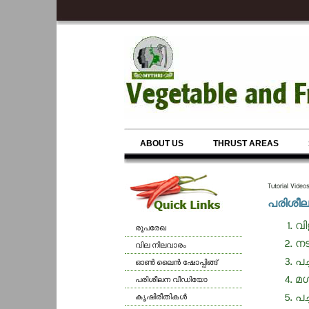
ABOUT US
THRUST AREAS
Tutorial Video
പരിശീ
വി
രൂപരേഖ
നട
വില നിലവാരം
പച
ഓണ്‍ ലൈന്‍ ഷോപ്പിങ്ങ്
മഗ
പരിശീലന വീഡിയോ
പച
കൃഷിരീതികള്‍