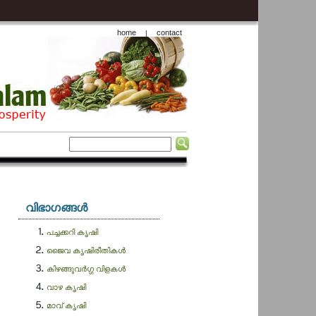
home
contact
|
വിഭാഗങ്ങള്‍
പച്ചക്കറി കൃഷി
ജൈവ കൃഷിരീതികള്‍
കിഴങ്ങുവർഗ്ഗ വിളകള്‍
വാഴ കൃഷി
മാവ് കൃഷി