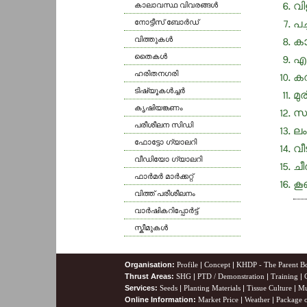
കാലാവസ്ഥ വിവരങ്ങള്‍
വി
നോട്ടീസ് ബോര്‍ഡ്
പച
വിത്തുകള്‍
കാ
തൈകള്‍
എല
ഹരിതനഗരി
കറ
ടിഷ്യൂകള്‍ച്ചര്‍
മു
കൃഷിയങ്കണം
സാ
പരീശീലന സിഡി
ലം
ഫോട്ടോ ഗ്യാലറി
വീ
വീഡിയോ ഗ്യാലറി
ചീ
ഫാര്‍മര്‍ മാര്‍ക്കറ്റ്
കൂ
വിത്ത് പരീശീലനം
വാര്‍ഷികറിപ്പോര്‍ട്ട്
സ്കീമുകള്‍
Organisation:
Profile
|
Concept
|
KHDP - The Parent B
Thrust Areas:
SHG
|
PTD / Demonstration
|
Training
|
Services:
Seeds
|
Planting Materials
|
Tissue Culture
|
Mu
Online Information:
Market Price
|
Weather
|
Package o