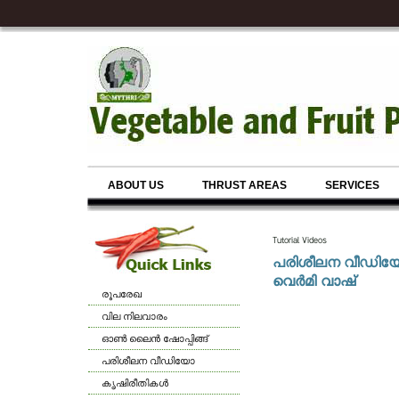
ABOUT US
THRUST AREAS
SERVICES
Tutorial Videos
പരിശീലന വീഡി
വെര്‍മി വാഷ്
രൂപരേഖ
വില നിലവാരം
ഓണ്‍ ലൈന്‍ ഷോപ്പിങ്ങ്
പരിശീലന വീഡിയോ
കൃഷിരീതികള്‍