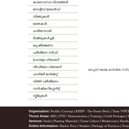
കാലാവസ്ഥ വിവരങ്ങള്‍
നോട്ടീസ് ബോര്‍ഡ്
വിത്തുകള്‍
തൈകള്‍
ഹരിതനഗരി
ടിഷ്യൂകള്‍ച്ചര്‍
കൃഷിയങ്കണം
പരീശീലന സിഡി
ഫോട്ടോ ഗ്യാലറി
വീഡിയോ ഗ്യാലറി
കടപ്പാട്: കേരള കാര്‍ഷിക സര്
ഫാര്‍മര്‍ മാര്‍ക്കറ്റ്
വിത്ത് പരീശീലനം
വാര്‍ഷികറിപ്പോര്‍ട്ട്
സ്കീമുകള്‍
Organisation:
Profile
|
Concept
|
KHDP - The Parent Body
|
Team VFPC
Thrust Areas:
SHG
|
PTD / Demonstration
|
Training
|
Credit Packages
|
Services:
Seeds
|
Planting Materials
|
Tissue Culture
|
Mushrooms
|
Harith
Online Information:
Market Price
|
Weather
|
Package of Practices
|
Noti