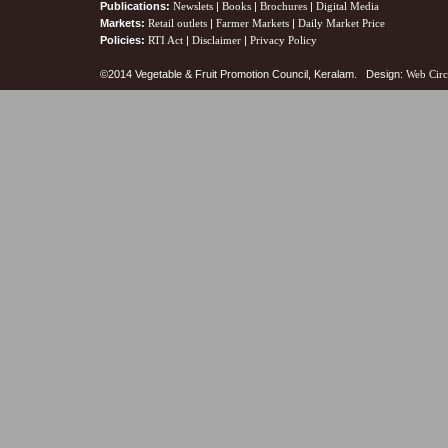
Publications:
Newslets
|
Books
|
Brochures
|
Digital Media
Markets:
Retail outlets
|
Farmer Markets
|
Daily Market Price
Policies:
RTI Act
|
Disclaimer
|
Privacy Policy
©2014 Vegetable & Fruit Promotion Council, Keralam. Design:
Web Circ