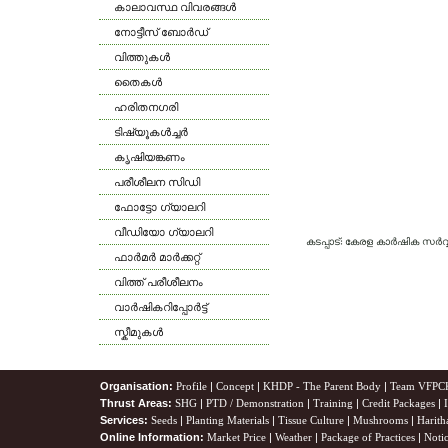
കാലാവസ്ഥ വിവരങ്ങള്‍
നോട്ടീസ് ബോര്‍ഡ്
വിത്തുകള്‍
തൈകള്‍
ഹരിതനഗരി
ടിഷ്യൂകള്‍ച്ചര്‍
കൃഷിയങ്കണം
പരീശീലന സിഡി
ഫോട്ടോ ഗ്യാലറി
വീഡിയോ ഗ്യാലറി
കടപ്പാട്: കേരള കാര്‍ഷിക സര്
ഫാര്‍മര്‍ മാര്‍ക്കറ്റ്
വിത്ത് പരീശീലനം
വാര്‍ഷികറിപ്പോര്‍ട്ട്
സ്കീമുകള്‍
Organisation:
Profile
|
Concept
|
KHDP - The Parent Body
|
Team VFPC
Thrust Areas:
SHG
|
PTD / Demonstration
|
Training
|
Credit Packages
|
Services:
Seeds
|
Planting Materials
|
Tissue Culture
|
Mushrooms
|
Harith
Online Information:
Market Price
|
Weather
|
Package of Practices
|
Noti