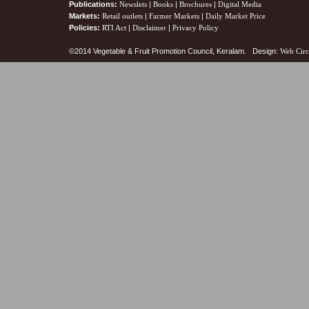
Publications:
Newslets
|
Books
|
Brochures
|
Digital Media
Markets:
Retail outlets
|
Farmer Markets
|
Daily Market Price
Policies:
RTI Act
|
Disclaimer
|
Privacy Policy
©2014 Vegetable & Fruit Promotion Council, Keralam. Design:
Web Circ