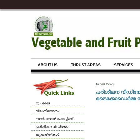
ABOUT US
THRUST AREAS
SERVICES
Tutorial Videos
പരിശീലന വീഡി
ട്രൈക്കോഡെര്‍മ്മ 
രൂപരേഖ
വില നിലവാരം
ഓണ്‍ ലൈന്‍ ഷോപ്പിങ്ങ്
പരിശീലന വീഡിയോ
കൃഷിരീതികള്‍