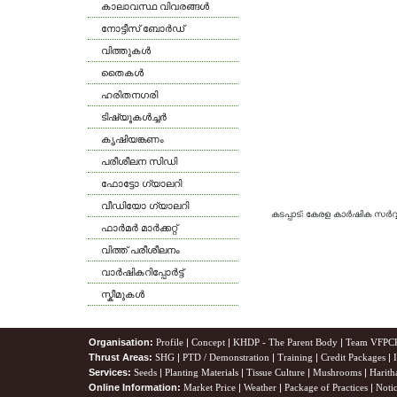
കാലാവസ്ഥ വിവരങ്ങള്‍
നോട്ടീസ് ബോര്‍ഡ്
വിത്തുകള്‍
തൈകള്‍
ഹരിതനഗരി
ടിഷ്യൂകള്‍ച്ചര്‍
കൃഷിയങ്കണം
പരീശീലന സിഡി
ഫോട്ടോ ഗ്യാലറി
വീഡിയോ ഗ്യാലറി
കടപ്പാട്: കേരള കാര്‍ഷിക സര്
ഫാര്‍മര്‍ മാര്‍ക്കറ്റ്
വിത്ത് പരീശീലനം
വാര്‍ഷികറിപ്പോര്‍ട്ട്
സ്കീമുകള്‍
Organisation:
Profile
|
Concept
|
KHDP - The Parent Body
|
Team VFPC
Thrust Areas:
SHG
|
PTD / Demonstration
|
Training
|
Credit Packages
|
Services:
Seeds
|
Planting Materials
|
Tissue Culture
|
Mushrooms
|
Harith
Online Information:
Market Price
|
Weather
|
Package of Practices
|
Noti