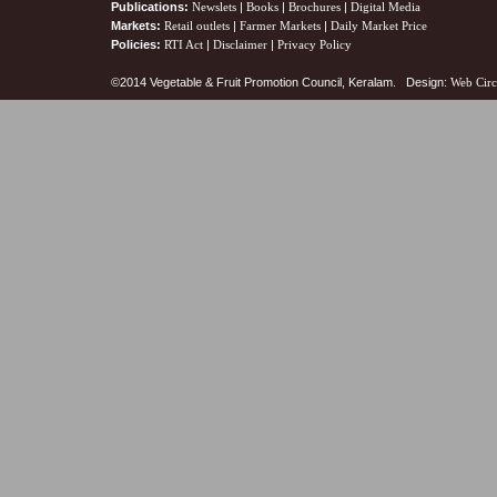
Publications:
Newslets
|
Books
|
Brochures
|
Digital Media
Markets:
Retail outlets
|
Farmer Markets
|
Daily Market Price
Policies:
RTI Act
|
Disclaimer
|
Privacy Policy
©2014 Vegetable & Fruit Promotion Council, Keralam. Design:
Web Circ