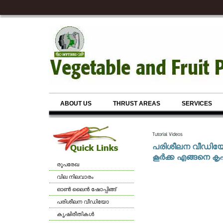
ABOUT US
THRUST AREAS
SERVICES
Tutorial Videos
പരിശീലന വീഡി
കൂർക്ക എങ്ങനെ കൃഷ
രൂപരേഖ
വില നിലവാരം
ഓണ്‍ ലൈന്‍ ഷോപ്പിങ്ങ്
പരിശീലന വീഡിയോ
കൃഷിരീതികള്‍