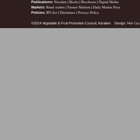
Publications:
Newslets
|
Books
|
Brochures
|
Digital Media
Markets:
Retail outlets
|
Farmer Markets
|
Daily Market Price
Policies:
RTI Act
|
Disclaimer
|
Privacy Policy
©2014 Vegetable & Fruit Promotion Council, Keralam. Design:
Web Circ