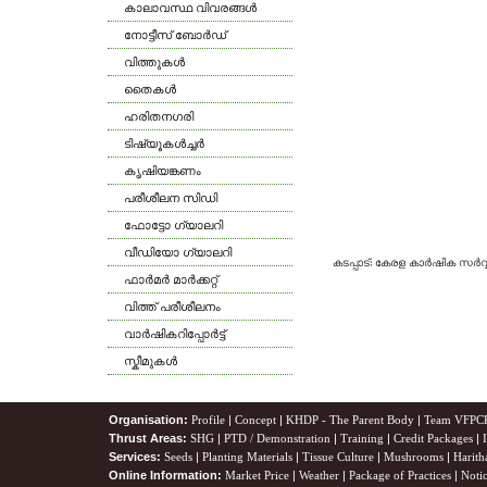
കാലാവസ്ഥ വിവരങ്ങള്‍
നോട്ടീസ് ബോര്‍ഡ്
വിത്തുകള്‍
തൈകള്‍
ഹരിതനഗരി
ടിഷ്യൂകള്‍ച്ചര്‍
കൃഷിയങ്കണം
പരീശീലന സിഡി
ഫോട്ടോ ഗ്യാലറി
വീഡിയോ ഗ്യാലറി
കടപ്പാട്: കേരള കാര്‍ഷിക സര്
ഫാര്‍മര്‍ മാര്‍ക്കറ്റ്
വിത്ത് പരീശീലനം
വാര്‍ഷികറിപ്പോര്‍ട്ട്
സ്കീമുകള്‍
Organisation:
Profile
|
Concept
|
KHDP - The Parent Body
|
Team VFPC
Thrust Areas:
SHG
|
PTD / Demonstration
|
Training
|
Credit Packages
|
Services:
Seeds
|
Planting Materials
|
Tissue Culture
|
Mushrooms
|
Harith
Online Information:
Market Price
|
Weather
|
Package of Practices
|
Noti