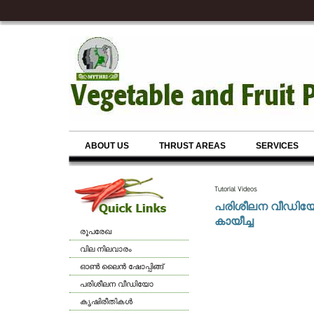
ABOUT US
THRUST AREAS
SERVICES
Tutorial Videos
പരിശീലന വീഡി
കായീച്ച
രൂപരേഖ
വില നിലവാരം
ഓണ്‍ ലൈന്‍ ഷോപ്പിങ്ങ്
പരിശീലന വീഡിയോ
കൃഷിരീതികള്‍