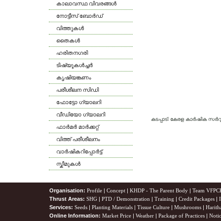
കാലാവസ്ഥ വിവരങ്ങള്‍
നോട്ടീസ് ബോര്‍ഡ്
വിത്തുകള്‍
തൈകള്‍
ഹരിതനഗരി
ടിഷ്യൂകള്‍ച്ചര്‍
കൃഷിയങ്കണം
പരീശീലന സിഡി
ഫോട്ടോ ഗ്യാലറി
വീഡിയോ ഗ്യാലറി
കടപ്പാട്: കേരള കാര്‍ഷിക സര്
ഫാര്‍മര്‍ മാര്‍ക്കറ്റ്
വിത്ത് പരീശീലനം
വാര്‍ഷികറിപ്പോര്‍ട്ട്
സ്കീമുകള്‍
Organisation:
Profile
|
Concept
|
KHDP - The Parent Body
|
Team VFPC
Thrust Areas:
SHG
|
PTD / Demonstration
|
Training
|
Credit Packages
|
Services:
Seeds
|
Planting Materials
|
Tissue Culture
|
Mushrooms
|
Harith
Online Information:
Market Price
|
Weather
|
Package of Practices
|
Noti