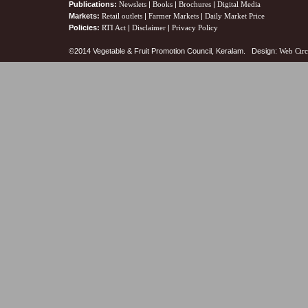
Publications:
Newslets
|
Books
|
Brochures
|
Digital Media
Markets:
Retail outlets
|
Farmer Markets
|
Daily Market Price
Policies:
RTI Act
|
Disclaimer
|
Privacy Policy
©2014 Vegetable & Fruit Promotion Council, Keralam. Design:
Web Circ