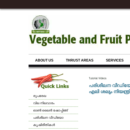
ABOUT US
THRUST AREAS
SERVICES
Tutorial Videos
പരിശീലന വീഡി
എലി ശല്യം നിയന്ത്ര
രൂപരേഖ
വില നിലവാരം
ഓണ്‍ ലൈന്‍ ഷോപ്പിങ്ങ്
പരിശീലന വീഡിയോ
കൃഷിരീതികള്‍