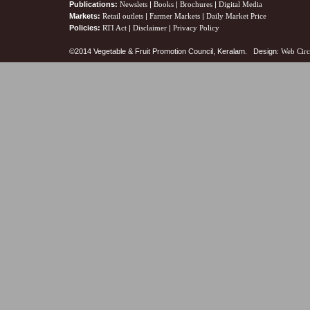
Publications:
Newslets
|
Books
|
Brochures
|
Digital Media
Markets:
Retail outlets
|
Farmer Markets
|
Daily Market Price
Policies:
RTI Act
|
Disclaimer
|
Privacy Policy
©2014 Vegetable & Fruit Promotion Council, Keralam. Design:
Web Circ