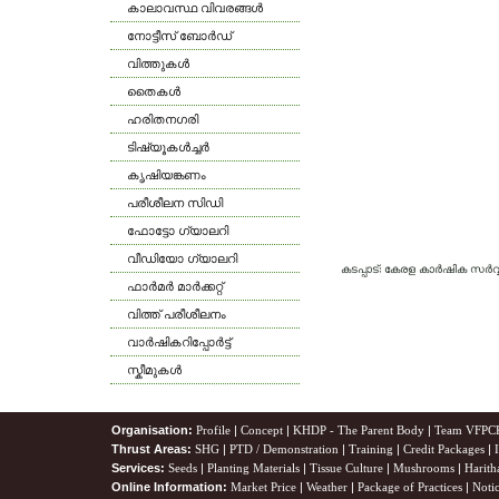
കാലാവസ്ഥ വിവരങ്ങള്‍
നോട്ടീസ് ബോര്‍ഡ്
വിത്തുകള്‍
തൈകള്‍
ഹരിതനഗരി
ടിഷ്യൂകള്‍ച്ചര്‍
കൃഷിയങ്കണം
പരീശീലന സിഡി
ഫോട്ടോ ഗ്യാലറി
വീഡിയോ ഗ്യാലറി
കടപ്പാട്: കേരള കാര്‍ഷിക സര്
ഫാര്‍മര്‍ മാര്‍ക്കറ്റ്
വിത്ത് പരീശീലനം
വാര്‍ഷികറിപ്പോര്‍ട്ട്
സ്കീമുകള്‍
Organisation:
Profile
|
Concept
|
KHDP - The Parent Body
|
Team VFPC
Thrust Areas:
SHG
|
PTD / Demonstration
|
Training
|
Credit Packages
|
Services:
Seeds
|
Planting Materials
|
Tissue Culture
|
Mushrooms
|
Harith
Online Information:
Market Price
|
Weather
|
Package of Practices
|
Noti