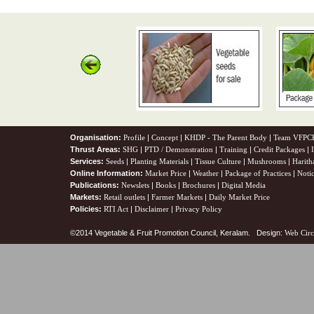
Organisation:
Profile
|
Concept
|
KHDP - The Parent Body
|
Team VFPC
Thrust Areas:
SHG
|
PTD / Demonstration
|
Training
|
Credit Packages
|
Services:
Seeds
|
Planting Materials
|
Tissue Culture
|
Mushrooms
|
Harith
Online Information:
Market Price
|
Weather
|
Package of Practices
|
Noti
Publications:
Newslets
|
Books
|
Brochures
|
Digital Media
Markets:
Retail outlets
|
Farmer Markets
|
Daily Market Price
Policies:
RTI Act
|
Disclaimer
|
Privacy Policy
©2014 Vegetable & Fruit Promotion Council, Keralam. Design:
Web Circ